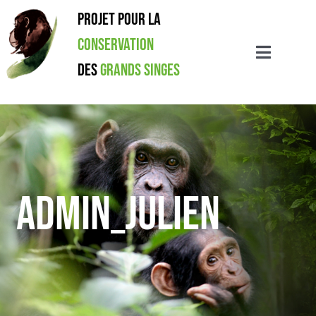
Passer
Projet pour la
au
Conservation
contenu
Toggle
des
Grands Singes
Navigation
LE PROJET
ACTIONS
RÉSULTATS
admin_julien
PUBLICATIONS
L’ASSOCIATION