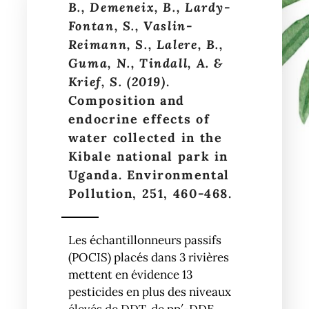
B., Demeneix, B., Lardy-
Fontan, S., Vaslin-
Reimann, S., Lalere, B.,
Guma, N., Tindall, A. &
Krief, S. (2019)
.
Composition and
endocrine effects of
water collected in the
Kibale national park in
Uganda. Environmental
Pollution, 251, 460-468.
Les échantillonneurs passifs
(POCIS) placés dans 3 rivières
mettent en évidence 13
pesticides en plus des niveaux
élevés de DDT, de pp′-DDE,