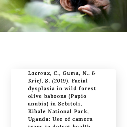
MÉDIAS
FAIRE UN DON
Lacroux, C., Guma, N., &
Krief, S. (2019).
Facial
dysplasia in wild forest
olive baboons (Papio
anubis) in Sebitoli,
Kibale National Park,
Uganda: Use of camera
traps to detect health